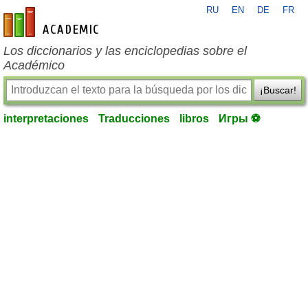
RU
EN
DE
FR
es-academic.com
Los diccionarios y las enciclopedias sobre el
Académico
¡Buscar!
interpretaciones
Traducciones
libros
Игры ⚽