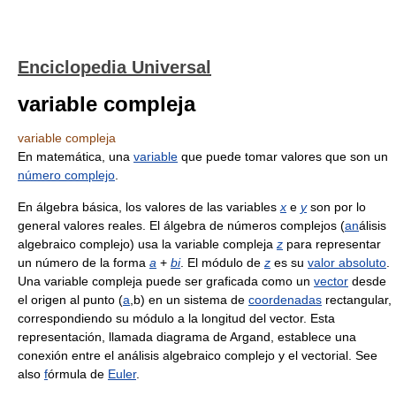
Enciclopedia Universal
variable compleja
variable compleja
En matemática, una
variable
que puede tomar valores que son un
número complejo
.
En álgebra básica, los valores de las variables
x
e
y
son por lo
general valores reales. El álgebra de números complejos (
an
álisis
algebraico complejo) usa la variable compleja
z
para representar
un número de la forma
a
+
b
i
. El módulo de
z
es su
valor absoluto
.
Una variable compleja puede ser graficada como un
vector
desde
el origen al punto (
a
,b) en un sistema de
coordenadas
rectangular,
correspondiendo su módulo a la longitud del vector. Esta
representación, llamada diagrama de Argand, establece una
conexión entre el análisis algebraico complejo y el vectorial. See
also
f
órmula de
Euler
.