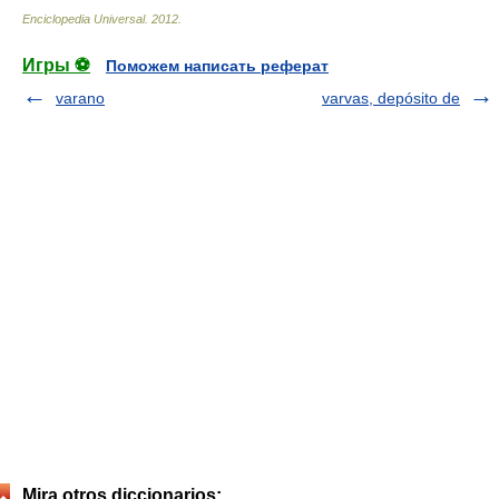
Enciclopedia Universal
.
2012
.
Игры ⚽
Поможем написать реферат
varano
varvas, depósito de
Mira otros diccionarios: